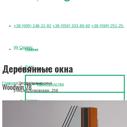
+38 (095) 248-22-82
+38 (050) 333-89-60
+38 (099) 251-25-
99 Сервис
Главная
Деревянные окна
О нас
Украина, г. Харьков
Главная
/
Деревянные окна
Продукция
Woodwin 78
Производство
улица Клочковская, 258
Сервис
Наша команда
Деревянные окна
График работы
Объекты