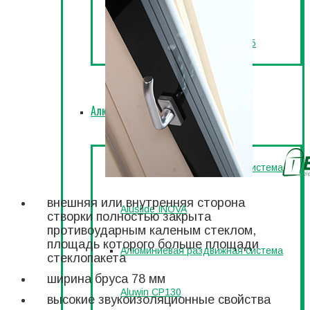
Двери Aluwin теплый CS77
Двери Aluwin холодный SY45
Алюминиевые раздвижные системы
Алюминиевая раздвижная система
внешняя или внутренняя сторона
Aluslide INOVA
створки полностью закрыта
противоударным каленым стеклом,
площадь которого больше площади
Алюминиевая раздвижная система
стеклопакета
ширина бруса 78 мм
Aluwin CP130
высокие звукоизоляционные свойства