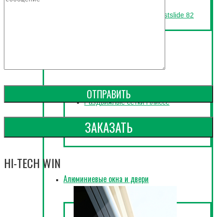
Раздвижная система Plastslide 82
Москиткные сетки
Раздвижные сетки Плиссе
ЗАКАЗАТЬ
Фильтр на окно
HI-TECH WIN
Алюминиевые окна и двери