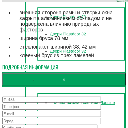
внешняя сторона рамы и створки окна
Двери Plastdoor 73
закрыта алюминиевым обкладом и не
подвержена влиянию природных
факторов
Двери Plastdoor 82
ширина бруса 78 мм
стеклопакет шириной 38, 42 мм
Двери Plastdoor 92
клееный брус из трех ламелей
ПОДРОБНАЯ ИНФОРМАЦИЯ
×
ПВХ раздвижные системы
ПВХ раздвижная система Plastlide
INOVA