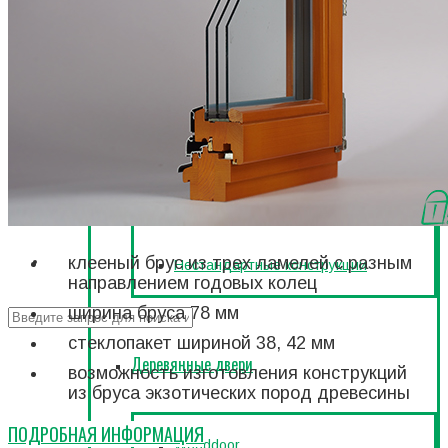
ПН-ПТ: 9:00 - 18:00
Woodwin
Контакты
Woodwinalu
Новости
Woodwinalu Passive
UKR
HI-TECH WIN
ENG
клееный брус из трех ламелей с разным
Нестандартные конструкции
направлением годовых колец
ширина бруса 78 мм
стеклопакет шириной 38, 42 мм
Деревянные двери
возможность изготовления конструкций
из бруса экзотических пород древесины
ПОДРОБНАЯ ИНФОРМАЦИЯ
Wooddoor