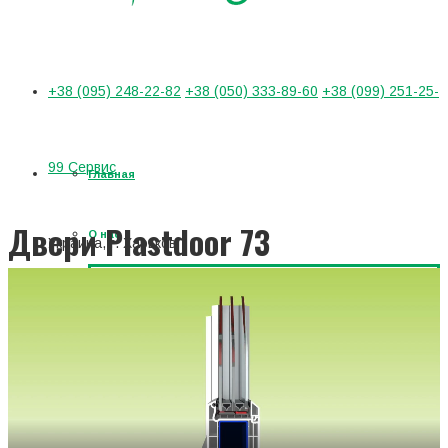
+38 (095) 248-22-82
+38 (050) 333-89-60
+38 (099) 251-25-
99 Сервис
Главная
Двери Plastdoor 73
О нас
Украина, г. Харьков
Главная
/
ПВХ Двери
/
Двери Plastdoor 73
Продукция
Производство
улица Клочковская, 258
Сервис
Наша команда
Деревянные окна
График работы
Объекты