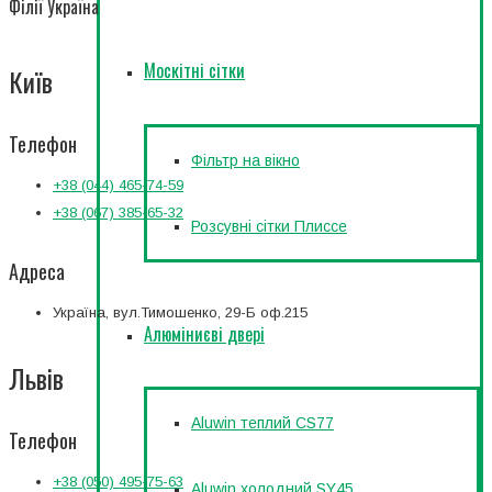
Філії Україна
Москітні сітки
Київ
Телефон
Фільтр на вікно
+38 (044) 465-74-59
+38 (067) 385-65-32
Розсувні сітки Плиссе
Адреса
Україна, вул.Тимошенко, 29-Б оф.215
Алюміниєві двері
Львів
Aluwin теплий CS77
Телефон
+38 (050) 495-75-63
Aluwin холодний SY45