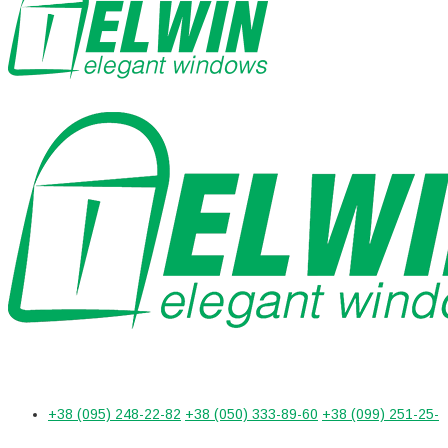
+38 (095) 248-22-82
+38 (050) 333-89-60
+38 (099) 251-25-