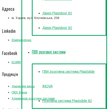
Адреса
Двері Plastdoor 82
м. Харків, вул. Клочківська, 258
Двері Plastdoor 92
Linkedin
Elwinwindows
ПВХ розсувні системи
Facebook
ELWIN
ПВХ розсувна система Plastslide
Продукція
INOVA
Дерев’яні вікна
ПВХ Вікна
Алюмінієві розсувні системи
Розсувна система Plastslide 82