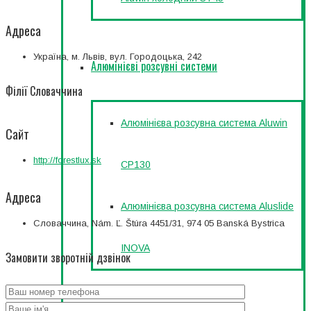
Адреса
Україна, м. Львів, вул. Городоцька, 242
Алюмінієві розсувні системи
Філії Словаччина
Алюмінієва розсувна система Aluwin
Сайт
http://forestlux.sk
CP130
Адреса
Алюмінієва розсувна система Aluslide
Словаччина, Nám. Ľ. Štúra 4451/31, 974 05 Banská Bystrica
INOVA
Замовити зворотній дзвінок