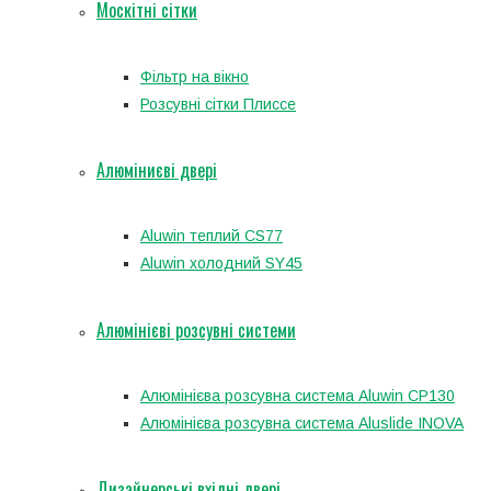
Москітні сітки
Фільтр на вікно
Розсувні сітки Плиссе
Алюміниєві двері
Aluwin теплий CS77
Aluwin холодний SY45
Алюмінієві розсувні системи
Алюмінієва розсувна система Aluwin CP130
Алюмінієва розсувна система Aluslide INOVA
Дизайнерські вхідні двері