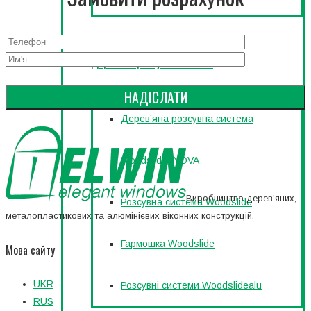
Дерев’яні розсувні системи
Дерев’яна розсувна система
Woodslide INOVA
Виробництво дерев’яних,
Розсувна система Woodslide
металопластикових та алюмінієвих віконних конструкцій.
Гармошка Woodslide
Мова сайту
UKR
Розсувні системи Woodslidealu
RUS