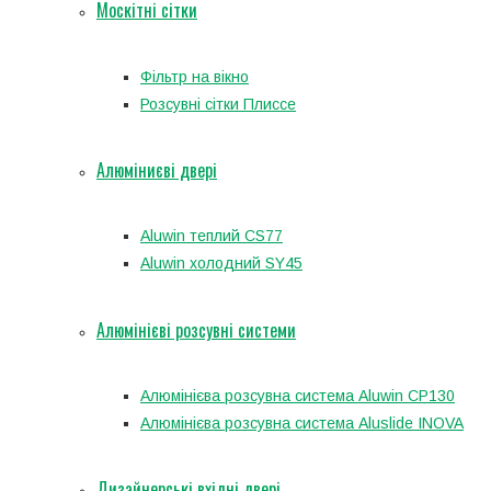
Москітні сітки
Фільтр на вікно
Розсувні сітки Плиссе
Алюміниєві двері
Aluwin теплий CS77
Aluwin холодний SY45
Алюмінієві розсувні системи
Алюмінієва розсувна система Aluwin CP130
Алюмінієва розсувна система Aluslide INOVA
Дизайнерські вхідні двері