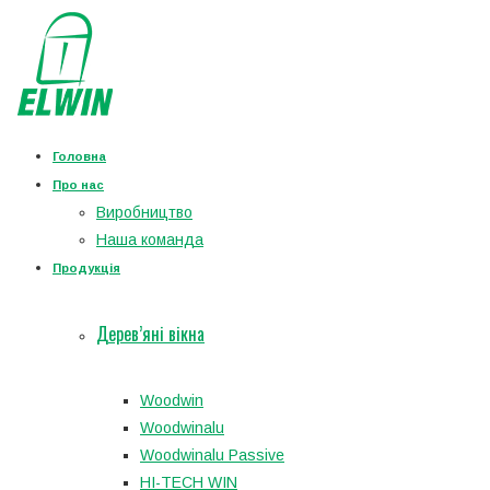
Головна
Про нас
Виробництво
Наша команда
Продукція
Дерев’яні вікна
Woodwin
Woodwinalu
Woodwinalu Passive
HI-TECH WIN